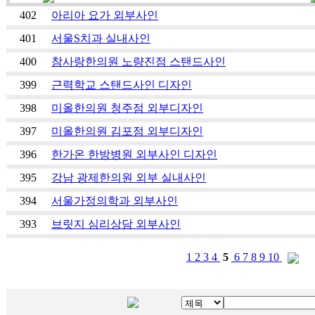
402
아리아 요가 외부사인
401
서울S치과 실내사인
400
참사랑한의원 노량진점 스탠드사인
399
근력학교 스탠드사인 디자인
398
미올한의원 청주점 외부디자인
397
미올한의원 김포점 외부디자인
396
한가온 한방병원 외부사인 디자인
395
강남 광제한의원 외부 실내사인
394
서울가정의학과 외부사인
393
브릿지 심리상담 외부사인
1
2
3
4
5
6
7
8
9
10